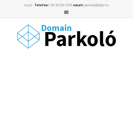
tucat -
Telefon:
+36 30 550 1935
email:
parkolo@byte.hu
Email