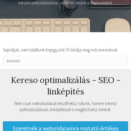
kerülni weboldaladdal, vedd fel velünk a kapcsolatot.
Sajnáljuk, nem találtunk bejegyzést. Próbálja meg más kereséssel.
Kereso optimalizálás - SEO -
linképítés
Nem csak weboldalakat készíthetsz nálunk, hanem kereső
optimalizálással, linképítéssel is megbízhatsz minket.
Szeretnék a weboldalamra mutató értékes