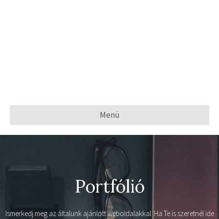
Menü
Portfólió
Ismerkedj meg az általunk ajánlott weboldalakkal. Ha Te is szeretnél ide