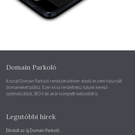
Domain Parkoló
A tucat Domain Parkoló rendszerünkben eladó és nem használt
domaineket találsz. Ezen kívül rendelhetsz tülünk kereső
optimalizálást, SEO-t de akár komplett weboldalt is.
Legutóbbi hírek
Elindult az új Domain Parkoló