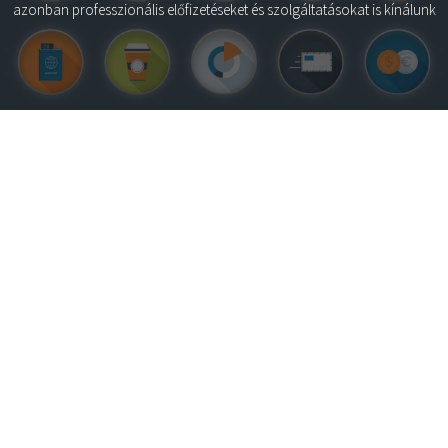
azonban professzionális előfizetéseket és szolgáltatásokat is kínálunk