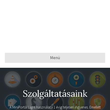
Menü
Szolgáltatásaink
A
MiniPortál Light
használata 1 évig teljesen ingyenes. Emellett