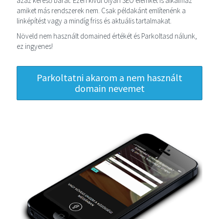
azaz kereső barát. Ezen kívül olyan SEO elemket is alkalmaz
amiket más rendszerek nem. Csak példakánt említenénk a
linképítést vagy a mindíg friss és aktuális tartalmakat.
Növeld nem használt domained értékét és Parkoltasd nálunk,
ez ingyenes!
Parkoltatni akarom a nem használt
domain nevemet