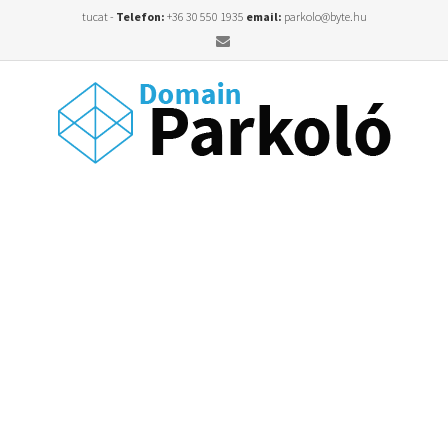
tucat -
Telefon:
+36 30 550 1935
email:
parkolo@byte.hu
Email